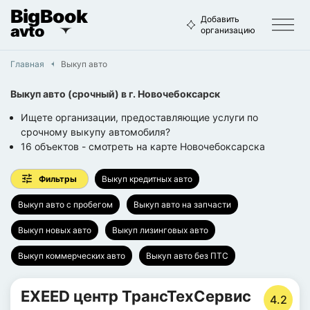
BigBook
Добавить
avto
организацию
Главная
Выкуп авто
Выкуп авто (срочный)
в г.
Новочебоксарск
Ищете организации, предоставляющие услуги по
срочному выкупу автомобиля?
16
объектов
- смотреть на карте
Новочебоксарска
Фильтры
Выкуп кредитных авто
Выкуп авто с пробегом
Выкуп авто на запчасти
Выкуп новых авто
Выкуп лизинговых авто
Выкуп коммерческих авто
Выкуп авто без ПТС
EXEED центр ТрансТехСервис
4.2