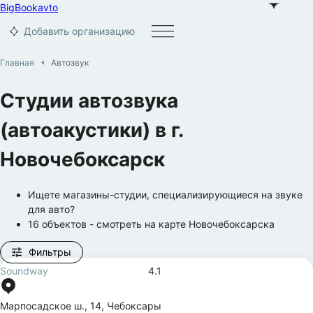
BigBook
avto
Добавить организацию
Главная
Автозвук
Студии автозвука
(автоакустики)
в г.
Новочебоксарск
Ищете магазины-студии, специализирующиеся на звуке
для авто?
16
объектов
- смотреть на карте
Новочебоксарска
Фильтры
Soundway
4.1
Марпосадское ш.
,
14
,
Чебоксары